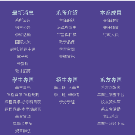
最新消息
系所介紹
本系成員
系所公告
主任的話
專任師資
招生公告
沿革與系史
兼任師資
學術活動
宗旨與目標
行政人員
國際交流
教學品保
課輔/補課申請
學習空間
電子報
交通資訊
榮譽榜
徵才招募
學生專區
招生專區
系友專區
學生事務
學士班--入學考
系友回娘家
課程資訊-課程規劃
學士班--轉學考
畢業生調查平台
課程資訊-必修科目表
學分學程
校友資料庫
課程資訊-本學期課表
系友會活動
學習資源
傑出系友
獎學金申請
畢業生照片下載
規章辦法