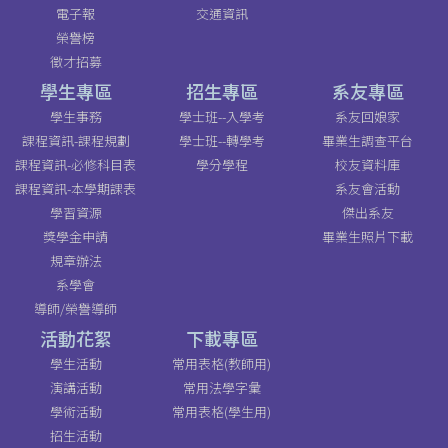
電子報
交通資訊
榮譽榜
徵才招募
學生專區
招生專區
系友專區
學生事務
學士班--入學考
系友回娘家
課程資訊-課程規劃
學士班--轉學考
畢業生調查平台
課程資訊-必修科目表
學分學程
校友資料庫
課程資訊-本學期課表
系友會活動
學習資源
傑出系友
獎學金申請
畢業生照片下載
規章辦法
系學會
導師/榮譽導師
活動花絮
下載專區
學生活動
常用表格(教師用)
演講活動
常用法學字彙
學術活動
常用表格(學生用)
招生活動