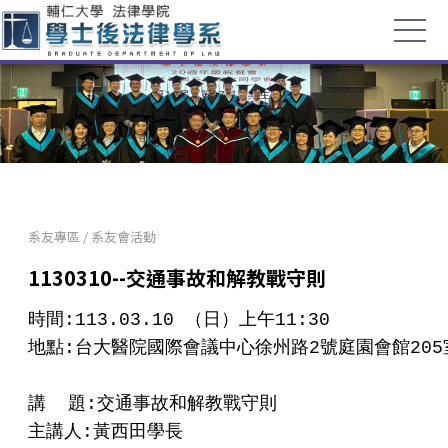
系友專區
/
系友會活動
1130310--交通事故和解教戰守則
時間:113.03.10 （日）上午11:30

地點:台大醫院國際會議中心徐州路2號庭園會館205
講  題:交通事故和解教戰守則

主講人:黃西田學長
