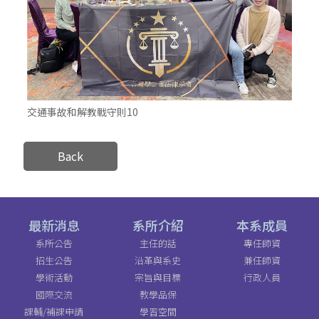
交通事故和解教戰守則10
Back
最新消息
系所介紹
本系成員
系所公告
主任的話
專任師資
招生公告
沿革與系史
兼任師資
學術活動
宗旨與目標
行政人員
國際交流
教學品保
課輔/補課申請
學習空間