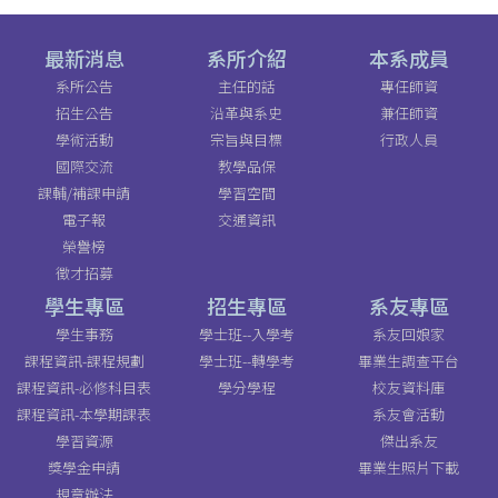
最新消息
系所介紹
本系成員
系所公告
主任的話
專任師資
招生公告
沿革與系史
兼任師資
學術活動
宗旨與目標
行政人員
國際交流
教學品保
課輔/補課申請
學習空間
電子報
交通資訊
榮譽榜
徵才招募
學生專區
招生專區
系友專區
學生事務
學士班--入學考
系友回娘家
課程資訊-課程規劃
學士班--轉學考
畢業生調查平台
課程資訊-必修科目表
學分學程
校友資料庫
課程資訊-本學期課表
系友會活動
學習資源
傑出系友
獎學金申請
畢業生照片下載
規章辦法