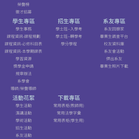
榮譽榜
徵才招募
學生專區
招生專區
系友專區
學生事務
學士班--入學考
系友回娘家
課程資訊-課程規劃
學士班--轉學考
畢業生調查平台
課程資訊-必修科目表
學分學程
校友資料庫
課程資訊-本學期課表
系友會活動
學習資源
傑出系友
獎學金申請
畢業生照片下載
規章辦法
系學會
導師/榮譽導師
活動花絮
下載專區
學生活動
常用表格(教師用)
演講活動
常用法學字彙
學術活動
常用表格(學生用)
招生活動
系友活動