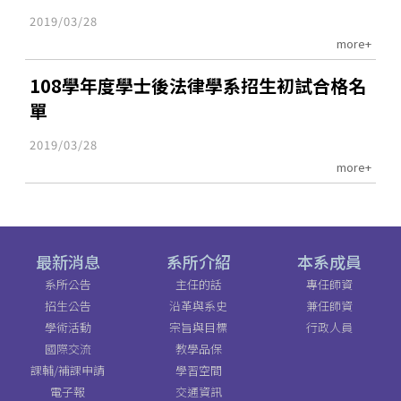
2019/03/28
more+
108學年度學士後法律學系招生初試合格名
單
2019/03/28
more+
最新消息
系所介紹
本系成員
系所公告
主任的話
專任師資
招生公告
沿革與系史
兼任師資
學術活動
宗旨與目標
行政人員
國際交流
教學品保
課輔/補課申請
學習空間
電子報
交通資訊