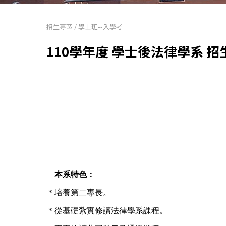
招生專區
/
學士班--入學考
110學年度 學士後法律學系 招
❤️
本系特色：
＊培養第二專長。
＊從基礎紮實修讀法律學系課程。