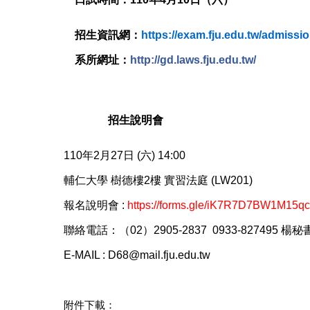
🔥
招生資訊網：
https://exam.fju.edu.tw/admissi
🔥
系所網址：
http://gd.laws.fju.edu.tw/
🔥
📌
📌
📌
📌
招生說明會
📌
📌
📌
📌
110年2月27日 (六) 14:00
輔仁大學 樹德樓2樓 實習法庭 (LW201)
報名說明會 :
https://forms.gle/iK7R7D7BW1M15q
聯絡電話：（02）2905-2837 0933-827495 楊秘
E-MAIL : D68@mail.fju.edu.tw
附件下載：