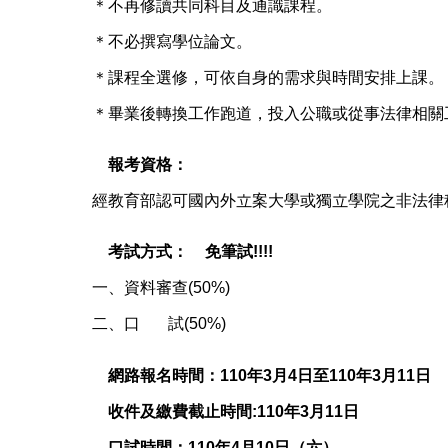
＊不再修讀共同科目及通識課程。
＊不必撰寫學位論文。
＊課程全選修，可依自身的需求與時間安排上課。
＊畢業後轉換工作跑道，投入公職或從事法律相關
❤️
報考資格：
經教育部認可國內外立案大學或獨立學院之非法律
❤️
考試方式：
😀
免筆試!!!!
😍
一、資料審查(50%)
二、口 試(50%)
🌳
網路報名時間：110年3月4日至110年3月11日
🌳
收件及繳費截止時間:110年3月11日
🌳
口試時間：110年4月10日（六）