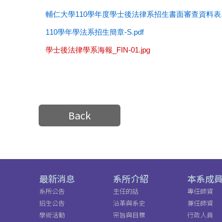
輔仁大學110學年度學士後法律系招生書面審查資料表.d
110學年學法系招生簡章-S.pdf
學士後法律學系海報_FIN-01.jpg
📌
📌
📌
📌
📌
📌
📌
📌
📌
📌
📌
📌
Back
最新消息
系所介紹
本系成
系所公告
主任的話
專任師資
招生公告
沿革與系史
兼任師資
學術活動
宗旨與目標
行政人員