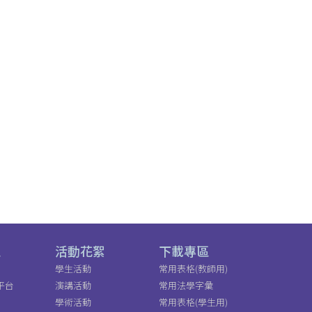
區
活動花絮
下載專區
學生活動
常用表格(教師用)
平台
演講活動
常用法學字彙
學術活動
常用表格(學生用)