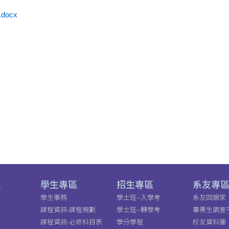
ocx
員
學生專區
招生專區
系友專
學生事務
學士班--入學考
系友回娘家
課程資訊-課程規劃
學士班--轉學考
畢業生調查
課程資訊-必修科目表
學分學程
校友資料庫