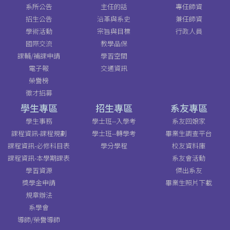
系所公告
主任的話
專任師資
招生公告
沿革與系史
兼任師資
學術活動
宗旨與目標
行政人員
國際交流
教學品保
課輔/補課申請
學習空間
電子報
交通資訊
榮譽榜
徵才招募
學生專區
招生專區
系友專區
學生事務
學士班--入學考
系友回娘家
課程資訊-課程規劃
學士班--轉學考
畢業生調查平台
課程資訊-必修科目表
學分學程
校友資料庫
課程資訊-本學期課表
系友會活動
學習資源
傑出系友
獎學金申請
畢業生照片下載
規章辦法
系學會
導師/榮譽導師