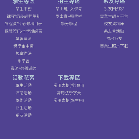
學生專區
招生專區
系友專區
學生事務
學士班--入學考
系友回娘家
課程資訊-課程規劃
學士班--轉學考
畢業生調查平台
課程資訊-必修科目表
學分學程
校友資料庫
課程資訊-本學期課表
系友會活動
學習資源
傑出系友
獎學金申請
畢業生照片下載
規章辦法
系學會
導師/榮譽導師
活動花絮
下載專區
學生活動
常用表格(教師用)
演講活動
常用法學字彙
學術活動
常用表格(學生用)
招生活動
系友活動