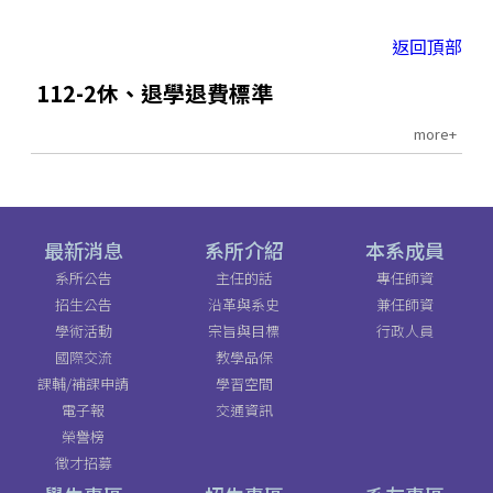
返回頂部
112-2休、退學退費標準
more+
最新消息
系所介紹
本系成員
系所公告
主任的話
專任師資
招生公告
沿革與系史
兼任師資
學術活動
宗旨與目標
行政人員
國際交流
教學品保
課輔/補課申請
學習空間
電子報
交通資訊
榮譽榜
徵才招募