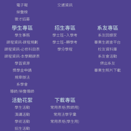
電子報
交通資訊
榮譽榜
徵才招募
學生專區
招生專區
系友專區
學生事務
學士班--入學考
系友回娘家
課程資訊-課程規劃
學士班--轉學考
畢業生調查平台
課程資訊-必修科目表
學分學程
校友資料庫
課程資訊-本學期課表
系友會活動
學習資源
傑出系友
獎學金申請
畢業生照片下載
規章辦法
系學會
導師/榮譽導師
活動花絮
下載專區
學生活動
常用表格(教師用)
演講活動
常用法學字彙
學術活動
常用表格(學生用)
招生活動