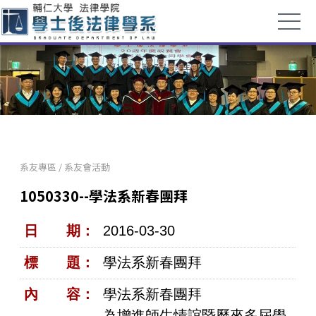
系友專區
/
系友會活動
1050330--學法系新春團拜
日 期：
2016-03-30
標 題：
學法系新春團拜
內 容：
學法系新春團拜
為增進師生情誼暨歷來多屆學