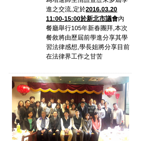
進之交流,定於
2016.03.20
11:00-15:00於新北市議
會
內
餐廳舉行105年新春團拜,本次
餐敘將由歷屆前學進分享其學
習法律感想,學長姐將分享目前
在法律界工作之甘苦