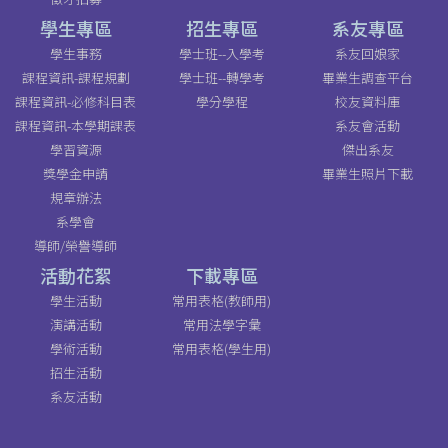
學生專區
招生專區
系友專區
學生事務
學士班--入學考
系友回娘家
課程資訊-課程規劃
學士班--轉學考
畢業生調查平台
課程資訊-必修科目表
學分學程
校友資料庫
課程資訊-本學期課表
系友會活動
學習資源
傑出系友
獎學金申請
畢業生照片下載
規章辦法
系學會
導師/榮譽導師
活動花絮
下載專區
學生活動
常用表格(教師用)
演講活動
常用法學字彙
學術活動
常用表格(學生用)
招生活動
系友活動