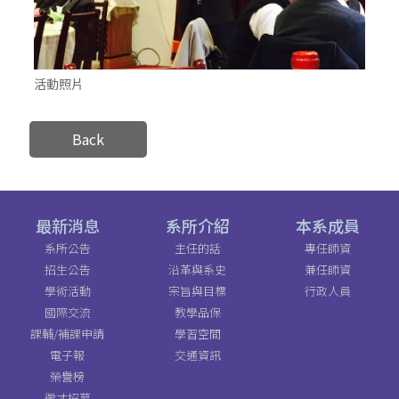
活動照片
Back
最新消息
系所介紹
本系成員
系所公告
主任的話
專任師資
招生公告
沿革與系史
兼任師資
學術活動
宗旨與目標
行政人員
國際交流
教學品保
課輔/補課申請
學習空間
電子報
交通資訊
榮譽榜
徵才招募