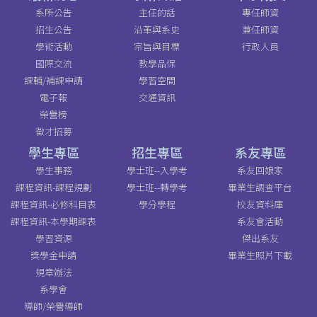
系所公告
主任的話
專任師資
招生公告
沿革與系史
兼任師資
學術活動
宗旨與目標
行政人員
國際交流
教學品保
課輔/補課申請
學習空間
電子報
交通資訊
榮譽榜
徵才招募
學生專區
招生專區
系友專區
學生事務
學士班--入學考
系友回娘家
課程資訊-課程規劃
學士班--轉學考
畢業生調查平台
課程資訊-必修科目表
學分學程
校友資料庫
課程資訊-本學期課表
系友會活動
學習資源
傑出系友
獎學金申請
畢業生照片下載
規章辦法
系學會
導師/榮譽導師