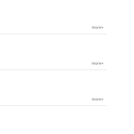
more+
more+
more+