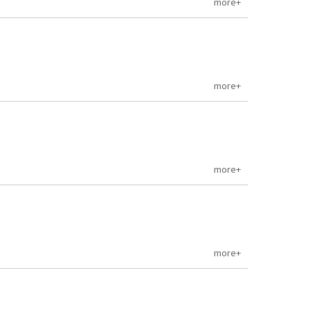
more+
more+
more+
more+