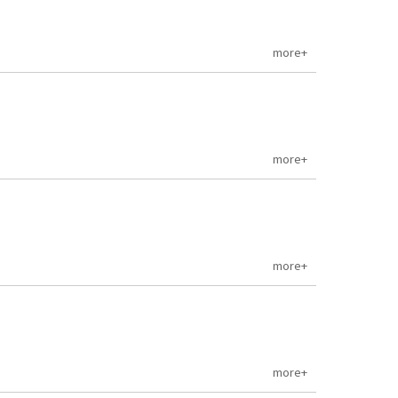
more+
more+
more+
more+