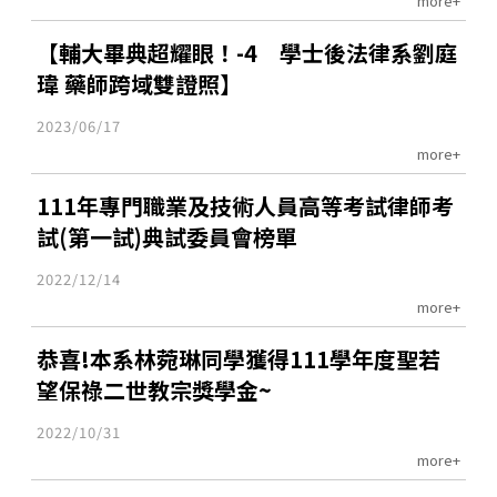
more+
【輔大畢典超耀眼！-4 學士後法律系劉庭
瑋 藥師跨域雙證照】
2023/06/17
more+
111年專門職業及技術人員高等考試律師考
試(第一試)典試委員會榜單
2022/12/14
more+
恭喜!本系林菀琳同學獲得111學年度聖若
望保祿二世教宗獎學金~
2022/10/31
more+