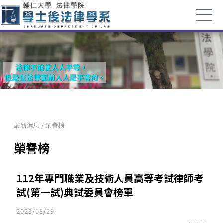
最新消息
/
榮譽榜
榮譽榜
112年專門職業及技術人員高等考試律師考
試(第一試)典試委員會榜單
2023/08/29