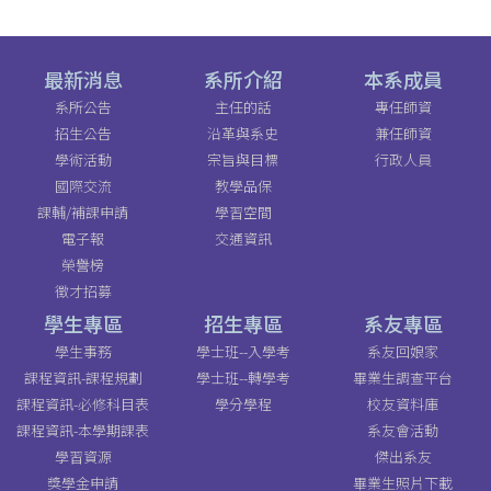
最新消息
系所介紹
本系成員
系所公告
主任的話
專任師資
招生公告
沿革與系史
兼任師資
學術活動
宗旨與目標
行政人員
國際交流
教學品保
課輔/補課申請
學習空間
電子報
交通資訊
榮譽榜
徵才招募
學生專區
招生專區
系友專區
學生事務
學士班--入學考
系友回娘家
課程資訊-課程規劃
學士班--轉學考
畢業生調查平台
課程資訊-必修科目表
學分學程
校友資料庫
課程資訊-本學期課表
系友會活動
學習資源
傑出系友
獎學金申請
畢業生照片下載