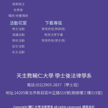
規章辦法
系學會
導師/榮譽導師
活動花絮
下載專區
學生活動
常用表格(教師用)
演講活動
常用法學字彙
學術活動
常用表格(學生用)
招生活動
系友活動
天主教輔仁大學 學士後法律學系
電話:(02)2905-2837（學士班）
地址:24205新北市新莊區中正路510號(樹德樓三樓319室)
Copyright 輔仁大學法律學系 All rights reserved. 網頁設計