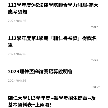
112學年度9校法律學院聯合學力測驗-輔大
應考須知
2024/04/26
more+
112學年度第1學期「輔仁書卷獎」得獎名
單
2024/04/26
more+
2024理律盃辯論賽招募說明會
2024/04/26
more+
輔仁大學113學年度--轉學考招生簡章--及
基本資料表~上架囉!