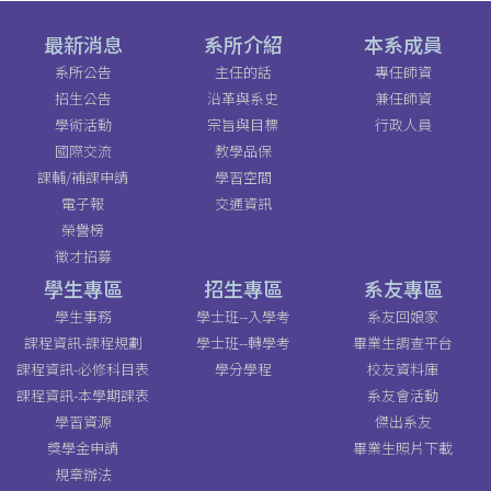
最新消息
系所介紹
本系成員
系所公告
主任的話
專任師資
招生公告
沿革與系史
兼任師資
學術活動
宗旨與目標
行政人員
國際交流
教學品保
課輔/補課申請
學習空間
電子報
交通資訊
榮譽榜
徵才招募
學生專區
招生專區
系友專區
學生事務
學士班--入學考
系友回娘家
課程資訊-課程規劃
學士班--轉學考
畢業生調查平台
課程資訊-必修科目表
學分學程
校友資料庫
課程資訊-本學期課表
系友會活動
學習資源
傑出系友
獎學金申請
畢業生照片下載
規章辦法