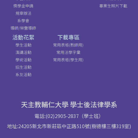
獎學金申請
畢業生照片下載
規章辦法
系學會
導師/榮譽導師
活動花絮
下載專區
學生活動
常用表格(教師用)
演講活動
常用法學字彙
學術活動
常用表格(學生用)
招生活動
系友活動
天主教輔仁大學 學士後法律學系
電話:(02)2905-2837（學士班）
地址:24205新北市新莊區中正路510號(樹德樓三樓319室)