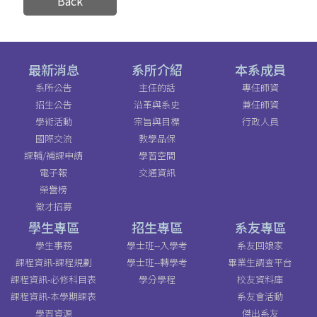
Back
最新消息
系所介紹
本系成員
系所公告
主任的話
專任師資
招生公告
沿革與系史
兼任師資
學術活動
宗旨與目標
行政人員
國際交流
教學品保
課輔/補課申請
學習空間
電子報
交通資訊
榮譽榜
徵才招募
學生專區
招生專區
系友專區
學生事務
學士班--入學考
系友回娘家
課程資訊-課程規劃
學士班--轉學考
畢業生調查平台
課程資訊-必修科目表
學分學程
校友資料庫
課程資訊-本學期課表
系友會活動
學習資源
傑出系友