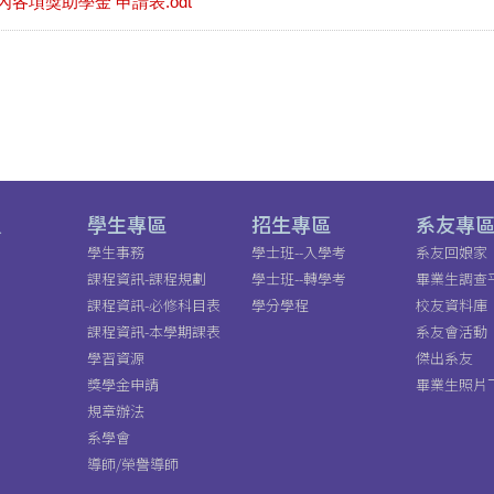
校內各項獎助學金 申請表.odt
員
學生專區
招生專區
系友專
學生事務
學士班--入學考
系友回娘家
課程資訊-課程規劃
學士班--轉學考
畢業生調查
課程資訊-必修科目表
學分學程
校友資料庫
課程資訊-本學期課表
系友會活動
學習資源
傑出系友
獎學金申請
畢業生照片
規章辦法
系學會
導師/榮譽導師