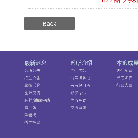
112-2 輔仁大學
Back
最新消息
系所介紹
本系成
系所公告
主任的話
專任師資
招生公告
沿革與系史
兼任師資
學術活動
宗旨與目標
行政人員
國際交流
教學品保
課輔/補課申請
學習空間
電子報
交通資訊
榮譽榜
徵才招募