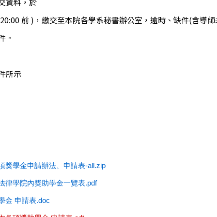
交資料，於
法律系20:00 前 )，繳交至本院各學系秘書辦公室，逾時、缺件(含
件。
件所示
項獎學金申請辦法、申請表-all.zip
及法律學院內獎助學金一覽表.pdf
學金 申請表.doc