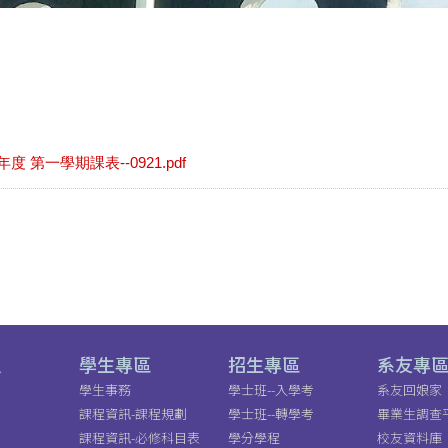
年度 第一學期課表--0921.pdf
員
學生專區
招生專區
系友專
學生事務
學士班--入學考
系友回娘家
課程資訊-課程規劃
學士班--轉學考
畢業生調查
課程資訊-必修科目表
學分學程
校友資料庫