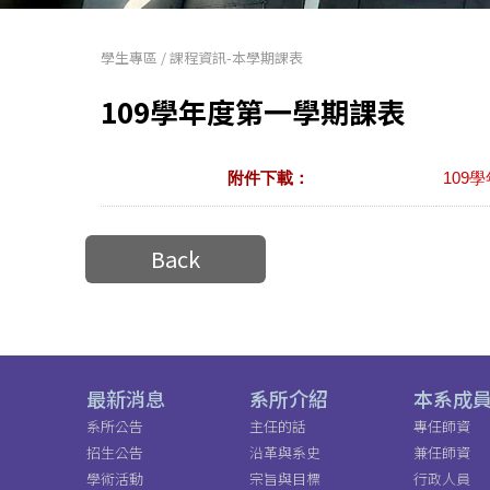
學生專區
/
課程資訊-本學期課表
109學年度第一學期課表
附件下載：
109學
Back
最新消息
系所介紹
本系成
系所公告
主任的話
專任師資
招生公告
沿革與系史
兼任師資
學術活動
宗旨與目標
行政人員