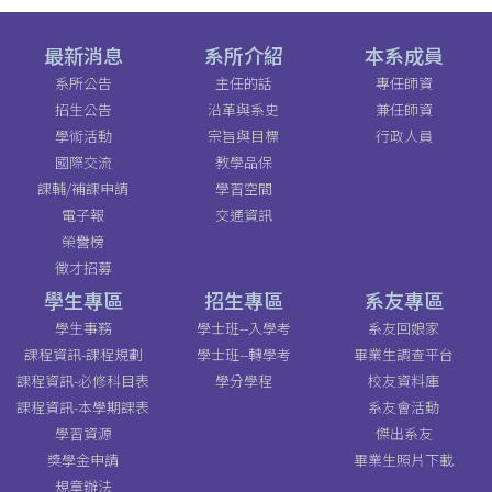
最新消息
系所介紹
本系成員
系所公告
主任的話
專任師資
招生公告
沿革與系史
兼任師資
學術活動
宗旨與目標
行政人員
國際交流
教學品保
課輔/補課申請
學習空間
電子報
交通資訊
榮譽榜
徵才招募
學生專區
招生專區
系友專區
學生事務
學士班--入學考
系友回娘家
課程資訊-課程規劃
學士班--轉學考
畢業生調查平台
課程資訊-必修科目表
學分學程
校友資料庫
課程資訊-本學期課表
系友會活動
學習資源
傑出系友
獎學金申請
畢業生照片下載
規章辦法