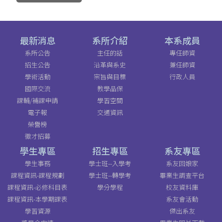
最新消息
系所介紹
本系成員
系所公告
主任的話
專任師資
招生公告
沿革與系史
兼任師資
學術活動
宗旨與目標
行政人員
國際交流
教學品保
課輔/補課申請
學習空間
電子報
交通資訊
榮譽榜
徵才招募
學生專區
招生專區
系友專區
學生事務
學士班--入學考
系友回娘家
課程資訊-課程規劃
學士班--轉學考
畢業生調查平台
課程資訊-必修科目表
學分學程
校友資料庫
課程資訊-本學期課表
系友會活動
學習資源
傑出系友