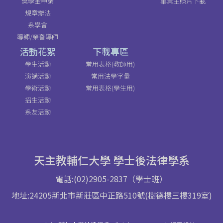
獎學金申請
畢業生照片下載
規章辦法
系學會
導師/榮譽導師
活動花絮
下載專區
學生活動
常用表格(教師用)
演講活動
常用法學字彙
學術活動
常用表格(學生用)
招生活動
系友活動
天主教輔仁大學 學士後法律學系
電話:(02)2905-2837（學士班）
地址:24205新北市新莊區中正路510號(樹德樓三樓319室)