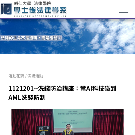
活動花絮
/
演講活動
1121201--洗錢防治講座：當AI科技碰到
AML洗錢防制