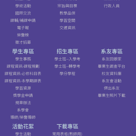
學術活動
宗旨與目標
行政人員
國際交流
教學品保
課輔/補課申請
學習空間
電子報
交通資訊
榮譽榜
徵才招募
學生專區
招生專區
系友專區
學生事務
學士班--入學考
系友回娘家
課程資訊-課程規劃
學士班--轉學考
畢業生調查平台
課程資訊-必修科目表
學分學程
校友資料庫
課程資訊-本學期課表
系友會活動
學習資源
傑出系友
獎學金申請
畢業生照片下載
規章辦法
系學會
導師/榮譽導師
活動花絮
下載專區
學生活動
常用表格(教師用)