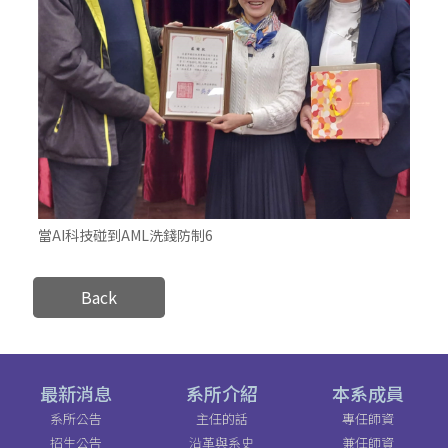
當AI科技碰到AML洗錢防制6
Back
最新消息
系所介紹
本系成員
系所公告
主任的話
專任師資
招生公告
沿革與系史
兼任師資