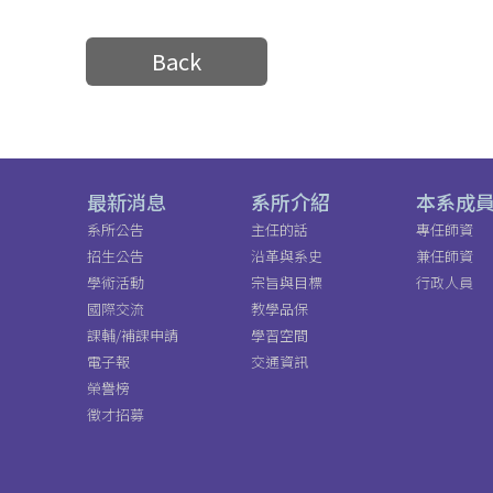
Back
最新消息
系所介紹
本系成
系所公告
主任的話
專任師資
招生公告
沿革與系史
兼任師資
學術活動
宗旨與目標
行政人員
國際交流
教學品保
課輔/補課申請
學習空間
電子報
交通資訊
榮譽榜
徵才招募