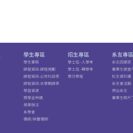
員
學生專區
招生專區
系友專
學生事務
學士班--入學考
系友回娘家
課程資訊-課程規劃
學士班--轉學考
畢業生調查
課程資訊-必修科目表
學分學程
校友資料庫
課程資訊-本學期課表
系友會活動
學習資源
傑出系友
獎學金申請
畢業生照片
規章辦法
系學會
導師/榮譽導師