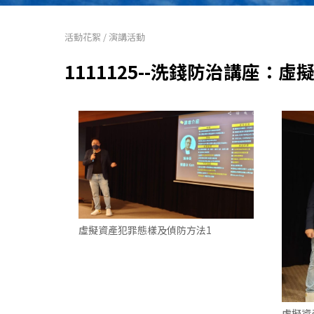
活動花絮
/
演講活動
1111125--洗錢防治講座：
虛擬資產犯罪態樣及偵防方法1
虛擬資