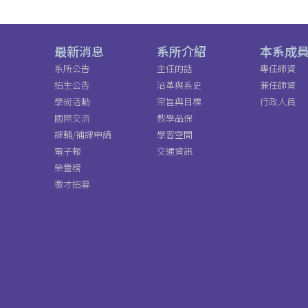
最新消息
系所介紹
本系成
系所公告
主任的話
專任師資
招生公告
沿革與系史
兼任師資
學術活動
宗旨與目標
行政人員
國際交流
教學品保
課輔/補課申請
學習空間
電子報
交通資訊
榮譽榜
徵才招募