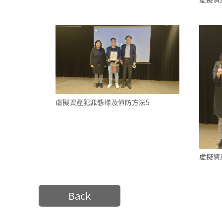
虛擬資產犯罪態樣及偵防方法5
虛擬資
Back