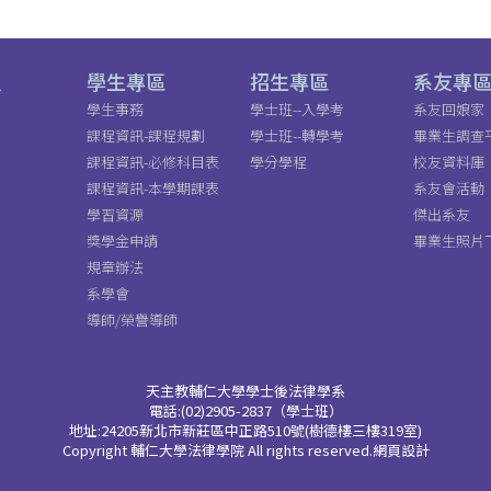
員
學生專區
招生專區
系友專
學生事務
學士班--入學考
系友回娘家
課程資訊-課程規劃
學士班--轉學考
畢業生調查
課程資訊-必修科目表
學分學程
校友資料庫
課程資訊-本學期課表
系友會活動
學習資源
傑出系友
獎學金申請
畢業生照片
規章辦法
系學會
導師/榮譽導師
天主教輔仁大學學士後法律學系
電話:(02)2905-2837（學士班）
地址:24205新北市新莊區中正路510號(樹德樓三樓319室)
Copyright 輔仁大學法律學院 All rights reserved.網頁設計