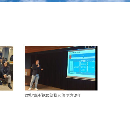
虛擬資產犯罪態樣及偵防方法4