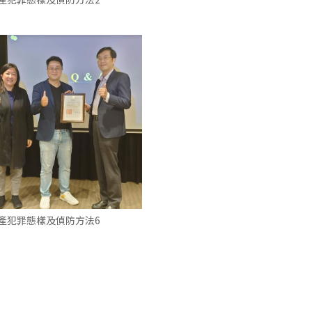
產犯罪態樣及偵防方法6