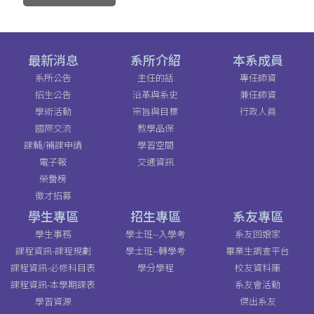
最新消息
系所介紹
本系成員
系所公告
主任的話
專任師資
招生公告
沿革與系史
兼任師資
學術活動
宗旨與目標
行政人員
國際交流
教學品保
課輔/補課申請
學習空間
電子報
交通資訊
榮譽榜
徵才招募
學生專區
招生專區
系友專區
學生事務
學士班--入學考
系友回娘家
課程資訊-課程規劃
學士班--轉學考
畢業生調查平台
課程資訊-必修科目表
學分學程
校友資料庫
課程資訊-本學期課表
系友會活動
學習資源
傑出系友