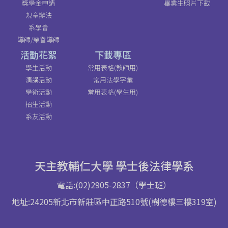
獎學金申請
畢業生照片下載
規章辦法
系學會
導師/榮譽導師
活動花絮
下載專區
學生活動
常用表格(教師用)
演講活動
常用法學字彙
學術活動
常用表格(學生用)
招生活動
系友活動
天主教輔仁大學 學士後法律學系
電話:(02)2905-2837（學士班）
地址:24205新北市新莊區中正路510號(樹德樓三樓319室)