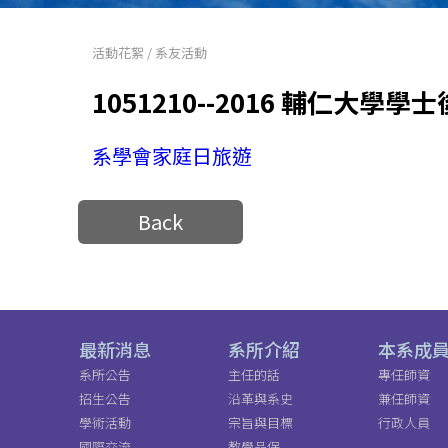
活動花絮
/
系友活動
1051210--2016 輔仁大
系學會家庭日旅遊
Back
最新消息
系所介紹
本系成
系所公告
主任的話
專任師資
招生公告
沿革與系史
兼任師資
學術活動
宗旨與目標
行政人員
國際交流
教學品保