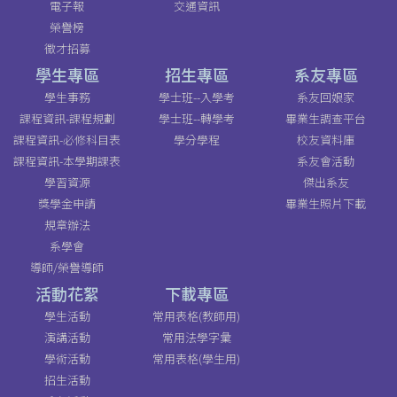
電子報
交通資訊
榮譽榜
徵才招募
學生專區
招生專區
系友專區
學生事務
學士班--入學考
系友回娘家
課程資訊-課程規劃
學士班--轉學考
畢業生調查平台
課程資訊-必修科目表
學分學程
校友資料庫
課程資訊-本學期課表
系友會活動
學習資源
傑出系友
獎學金申請
畢業生照片下載
規章辦法
系學會
導師/榮譽導師
活動花絮
下載專區
學生活動
常用表格(教師用)
演講活動
常用法學字彙
學術活動
常用表格(學生用)
招生活動