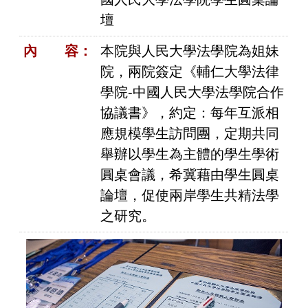
壇
內 容：
本院與人民大學法學院為姐妹
院，兩院簽定《輔仁大學法律
學院-中國人民大學法學院合作
協議書》，約定：每年互派相
應規模學生訪問團，定期共同
舉辦以學生為主體的學生學術
圓桌會議，希冀藉由學生圓桌
論壇，促使兩岸學生共精法學
之研究。