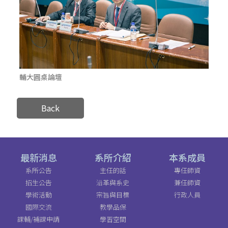
輔大圓桌論壇
Back
最新消息
系所介紹
本系成員
系所公告
主任的話
專任師資
招生公告
沿革與系史
兼任師資
學術活動
宗旨與目標
行政人員
國際交流
教學品保
課輔/補課申請
學習空間