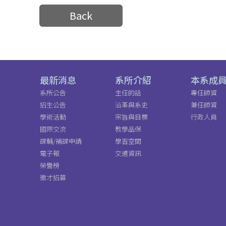
Back
最新消息
系所介紹
本系成
系所公告
主任的話
專任師資
招生公告
沿革與系史
兼任師資
學術活動
宗旨與目標
行政人員
國際交流
教學品保
課輔/補課申請
學習空間
電子報
交通資訊
榮譽榜
徵才招募