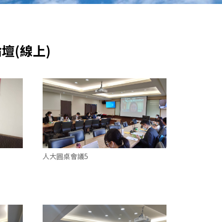
壇(線上)
人大圓桌會議5