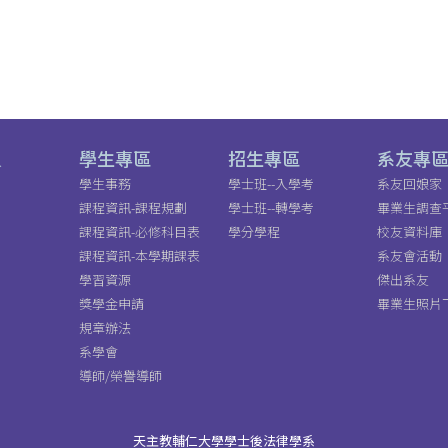
員
學生專區
招生專區
系友專
學生事務
學士班--入學考
系友回娘家
課程資訊-課程規劃
學士班--轉學考
畢業生調查
課程資訊-必修科目表
學分學程
校友資料庫
課程資訊-本學期課表
系友會活動
學習資源
傑出系友
獎學金申請
畢業生照片
規章辦法
系學會
導師/榮譽導師
天主教輔仁大學學士後法律學系