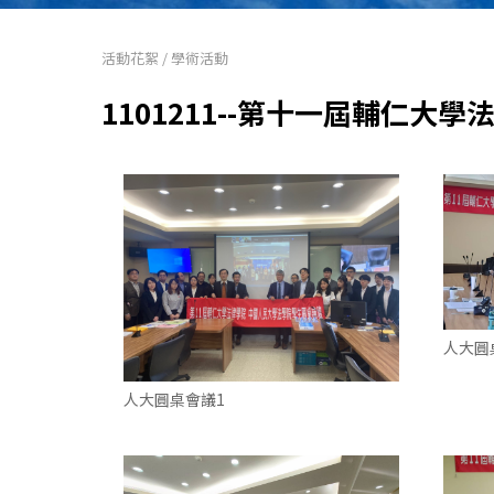
活動花絮
/
學術活動
1101211--第十一屆輔仁大
人大圓
人大圓桌會議1