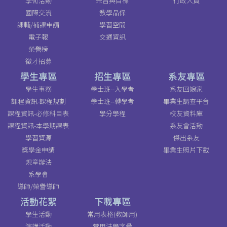
學術活動
宗旨與目標
行政人員
國際交流
教學品保
課輔/補課申請
學習空間
電子報
交通資訊
榮譽榜
徵才招募
學生專區
招生專區
系友專區
學生事務
學士班--入學考
系友回娘家
課程資訊-課程規劃
學士班--轉學考
畢業生調查平台
課程資訊-必修科目表
學分學程
校友資料庫
課程資訊-本學期課表
系友會活動
學習資源
傑出系友
獎學金申請
畢業生照片下載
規章辦法
系學會
導師/榮譽導師
活動花絮
下載專區
學生活動
常用表格(教師用)
演講活動
常用法學字彙