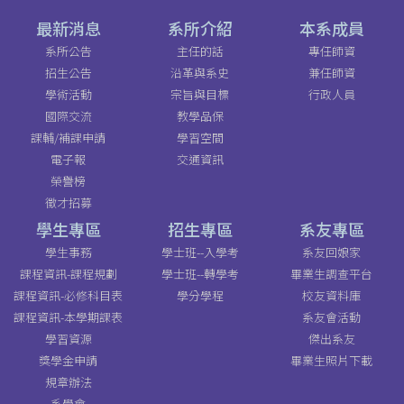
最新消息
系所介紹
本系成員
系所公告
主任的話
專任師資
招生公告
沿革與系史
兼任師資
學術活動
宗旨與目標
行政人員
國際交流
教學品保
課輔/補課申請
學習空間
電子報
交通資訊
榮譽榜
徵才招募
學生專區
招生專區
系友專區
學生事務
學士班--入學考
系友回娘家
課程資訊-課程規劃
學士班--轉學考
畢業生調查平台
課程資訊-必修科目表
學分學程
校友資料庫
課程資訊-本學期課表
系友會活動
學習資源
傑出系友
獎學金申請
畢業生照片下載
規章辦法
系學會