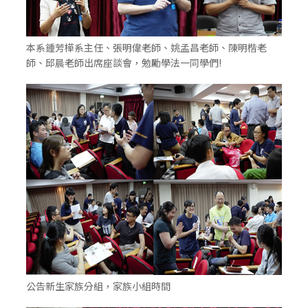
本系鍾芳樺系主任、張明偉老師、姚孟昌老師、陳明楷老
師、邱晨老師出席座談會，勉勵學法一同學們!
公告新生家族分組，家族小組時間