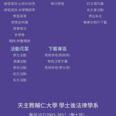
課程資訊-必修科目表
學分學程
校友資料庫
課程資訊-本學期課表
系友會活動
學習資源
傑出系友
獎學金申請
畢業生照片下載
規章辦法
系學會
導師/榮譽導師
活動花絮
下載專區
學生活動
常用表格(教師用)
演講活動
常用法學字彙
學術活動
常用表格(學生用)
招生活動
系友活動
天主教輔仁大學 學士後法律學系
電話:(02)2905-2837（學士班）