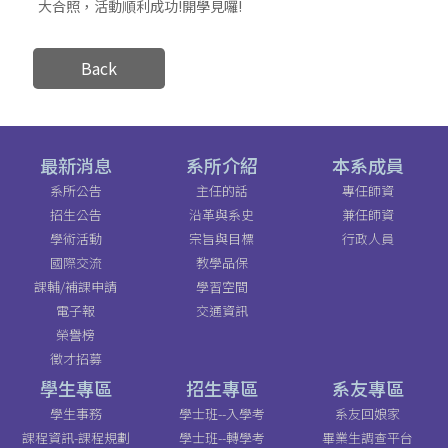
大合照，活動順利成功!開學見囉!
Back
最新消息
系所介紹
本系成員
系所公告
主任的話
專任師資
招生公告
沿革與系史
兼任師資
學術活動
宗旨與目標
行政人員
國際交流
教學品保
課輔/補課申請
學習空間
電子報
交通資訊
榮譽榜
徵才招募
學生專區
招生專區
系友專區
學生事務
學士班--入學考
系友回娘家
課程資訊-課程規劃
學士班--轉學考
畢業生調查平台