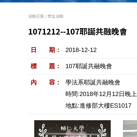
活動花絮
/
學生活動
1071212--107耶誕共融晚會
日 期：
2018-12-12
標 題：
107耶誕共融晚會
內 容：
學法系耶誕共融晚會
時間:2018年12月12日晚
地點:進修部大樓ES1017