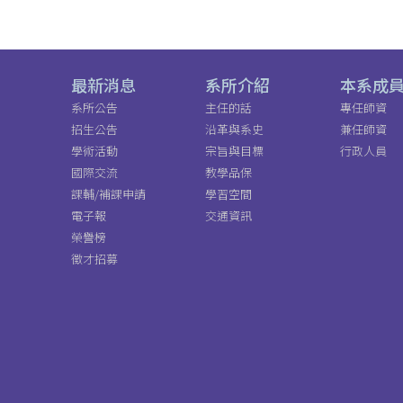
最新消息
系所介紹
本系成
系所公告
主任的話
專任師資
招生公告
沿革與系史
兼任師資
學術活動
宗旨與目標
行政人員
國際交流
教學品保
課輔/補課申請
學習空間
電子報
交通資訊
榮譽榜
徵才招募