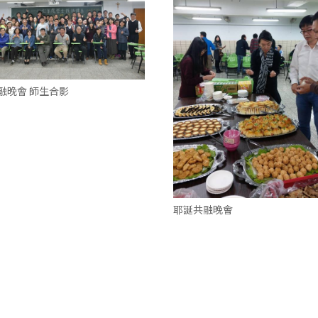
融晚會 師生合影
耶誕共融晚會