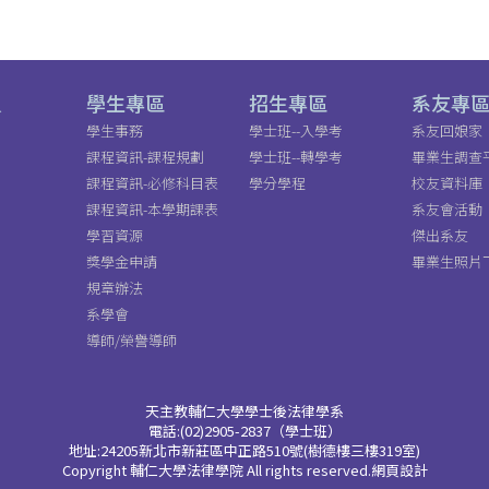
員
學生專區
招生專區
系友專
學生事務
學士班--入學考
系友回娘家
課程資訊-課程規劃
學士班--轉學考
畢業生調查
課程資訊-必修科目表
學分學程
校友資料庫
課程資訊-本學期課表
系友會活動
學習資源
傑出系友
獎學金申請
畢業生照片
規章辦法
系學會
導師/榮譽導師
天主教輔仁大學學士後法律學系
電話:(02)2905-2837（學士班）
地址:24205新北市新莊區中正路510號(樹德樓三樓319室)
Copyright 輔仁大學法律學院 All rights reserved.網頁設計