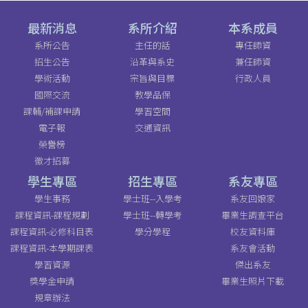
最新消息
系所介紹
本系成員
系所公告
主任的話
專任師資
招生公告
沿革與系史
兼任師資
學術活動
宗旨與目標
行政人員
國際交流
教學品保
課輔/補課申請
學習空間
電子報
交通資訊
榮譽榜
徵才招募
學生專區
招生專區
系友專區
學生事務
學士班--入學考
系友回娘家
課程資訊-課程規劃
學士班--轉學考
畢業生調查平台
課程資訊-必修科目表
學分學程
校友資料庫
課程資訊-本學期課表
系友會活動
學習資源
傑出系友
獎學金申請
畢業生照片下載
規章辦法