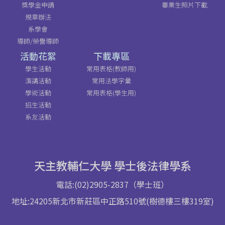
獎學金申請
畢業生照片下載
規章辦法
系學會
導師/榮譽導師
活動花絮
下載專區
學生活動
常用表格(教師用)
演講活動
常用法學字彙
學術活動
常用表格(學生用)
招生活動
系友活動
天主教輔仁大學 學士後法律學系
電話:(02)2905-2837（學士班）
地址:24205新北市新莊區中正路510號(樹德樓三樓319室)