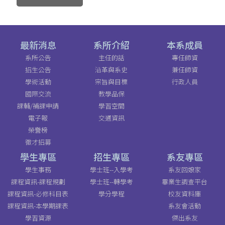
最新消息
系所介紹
本系成員
系所公告
主任的話
專任師資
招生公告
沿革與系史
兼任師資
學術活動
宗旨與目標
行政人員
國際交流
教學品保
課輔/補課申請
學習空間
電子報
交通資訊
榮譽榜
徵才招募
學生專區
招生專區
系友專區
學生事務
學士班--入學考
系友回娘家
課程資訊-課程規劃
學士班--轉學考
畢業生調查平台
課程資訊-必修科目表
學分學程
校友資料庫
課程資訊-本學期課表
系友會活動
學習資源
傑出系友