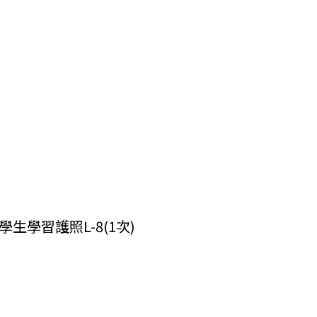
學習護照L-8(1次)