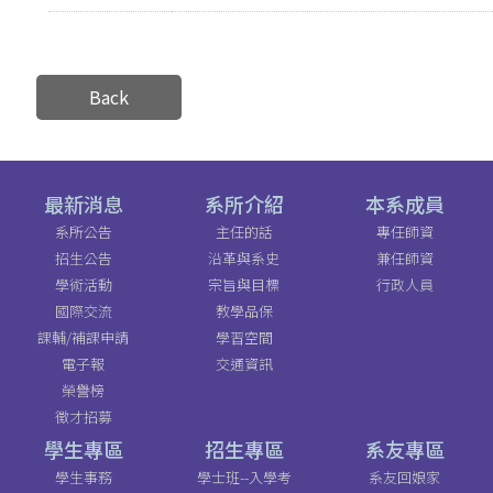
Back
最新消息
系所介紹
本系成員
系所公告
主任的話
專任師資
招生公告
沿革與系史
兼任師資
學術活動
宗旨與目標
行政人員
國際交流
教學品保
課輔/補課申請
學習空間
電子報
交通資訊
榮譽榜
徵才招募
學生專區
招生專區
系友專區
學生事務
學士班--入學考
系友回娘家