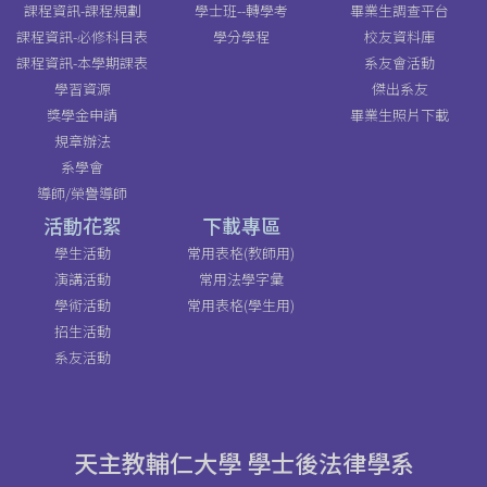
課程資訊-課程規劃
學士班--轉學考
畢業生調查平台
課程資訊-必修科目表
學分學程
校友資料庫
課程資訊-本學期課表
系友會活動
學習資源
傑出系友
獎學金申請
畢業生照片下載
規章辦法
系學會
導師/榮譽導師
活動花絮
下載專區
學生活動
常用表格(教師用)
演講活動
常用法學字彙
學術活動
常用表格(學生用)
招生活動
系友活動
天主教輔仁大學 學士後法律學系