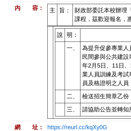
內 容：
主
旨：
財政部委託本校辦理
課程，茲歡迎報名，
說
明：
一、
為提升促參專業人
民間參與公共建設
年2月5日、11日
業人員訓練及考試
員及格證明之人員
二、
檢送招生簡章乙份，報名網
三、
請協助公告並轉知
網 址：
https://reurl.cc/kqXy0G