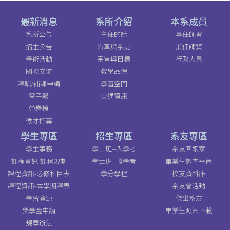
最新消息
系所介紹
本系成員
系所公告
主任的話
專任師資
招生公告
沿革與系史
兼任師資
學術活動
宗旨與目標
行政人員
國際交流
教學品保
課輔/補課申請
學習空間
電子報
交通資訊
榮譽榜
徵才招募
學生專區
招生專區
系友專區
學生事務
學士班--入學考
系友回娘家
課程資訊-課程規劃
學士班--轉學考
畢業生調查平台
課程資訊-必修科目表
學分學程
校友資料庫
課程資訊-本學期課表
系友會活動
學習資源
傑出系友
獎學金申請
畢業生照片下載
規章辦法