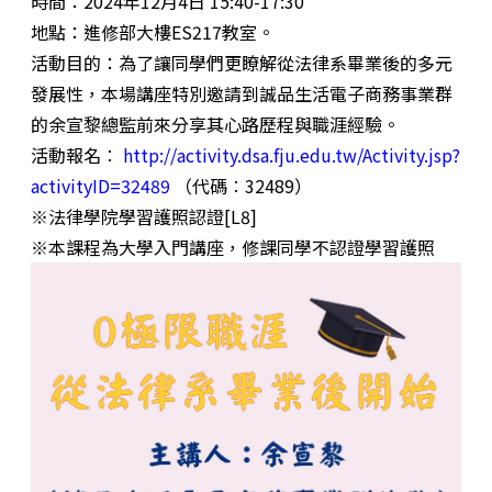
時間：2024年12月4日 15:40-17:30
地點：進修部大樓ES217教室。
活動目的：為了讓同學們更瞭解從法律系畢業後的多元
發展性，本場講座特別邀請到誠品生活電子商務事業群
的余宣黎總監前來分享其心路歷程與職涯經驗。
活動報名︰
http://activity.dsa.fju.edu.tw/Activity.jsp?
activityID=32489
（代碼︰32489）
※法律學院學習護照認證[L8]
※本課程為大學入門講座，修課同學不認證學習護照