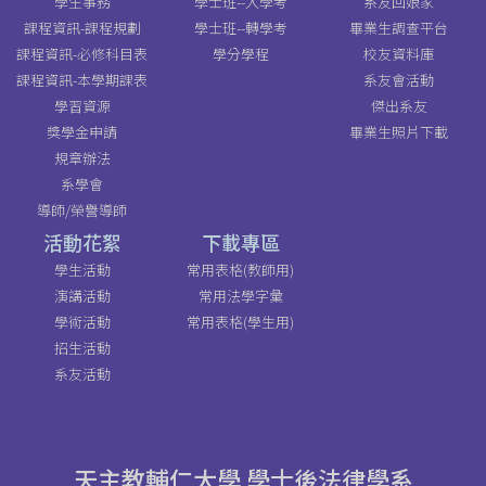
學生事務
學士班--入學考
系友回娘家
課程資訊-課程規劃
學士班--轉學考
畢業生調查平台
課程資訊-必修科目表
學分學程
校友資料庫
課程資訊-本學期課表
系友會活動
學習資源
傑出系友
獎學金申請
畢業生照片下載
規章辦法
系學會
導師/榮譽導師
活動花絮
下載專區
學生活動
常用表格(教師用)
演講活動
常用法學字彙
學術活動
常用表格(學生用)
招生活動
系友活動
天主教輔仁大學 學士後法律學系