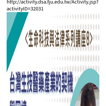
http://activity.dsa.fju.edu.tw/Activity.jsp?
activityID=32031