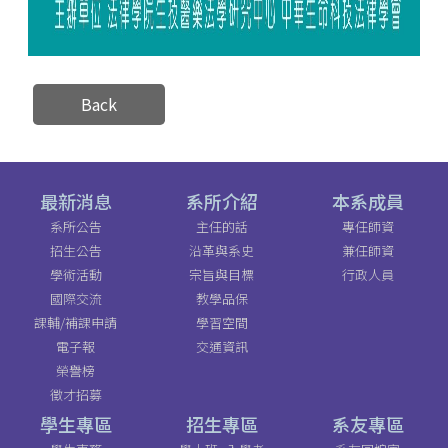
Back
最新消息
系所介紹
本系成員
系所公告
主任的話
專任師資
招生公告
沿革與系史
兼任師資
學術活動
宗旨與目標
行政人員
國際交流
教學品保
課輔/補課申請
學習空間
電子報
交通資訊
榮譽榜
徵才招募
學生專區
招生專區
系友專區