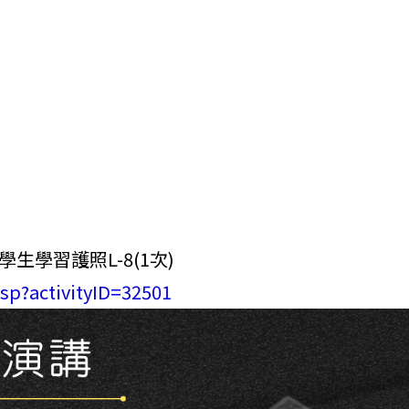
學習護照L-8(1次)
.jsp?activityID=32501