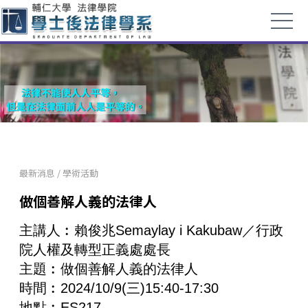
最新消息
/
學術活動
做個善解人義的法律人
主講人︰賴俊兆Semaylay i Kakubaw／行政
院人權及轉型正義處處長
主題︰做個善解人義的法律人
時間︰2024/10/9(三)15:40-17:30
地點︰ES217