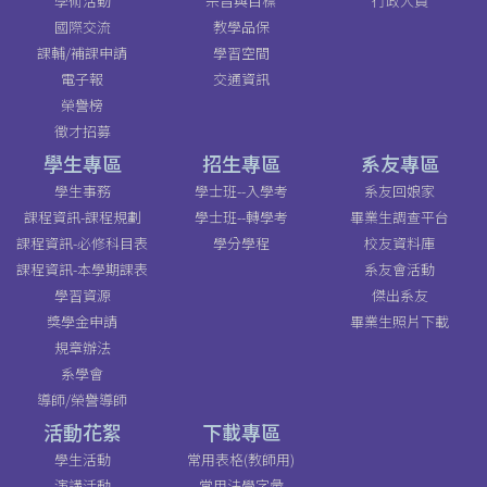
學術活動
宗旨與目標
行政人員
國際交流
教學品保
課輔/補課申請
學習空間
電子報
交通資訊
榮譽榜
徵才招募
學生專區
招生專區
系友專區
學生事務
學士班--入學考
系友回娘家
課程資訊-課程規劃
學士班--轉學考
畢業生調查平台
課程資訊-必修科目表
學分學程
校友資料庫
課程資訊-本學期課表
系友會活動
學習資源
傑出系友
獎學金申請
畢業生照片下載
規章辦法
系學會
導師/榮譽導師
活動花絮
下載專區
學生活動
常用表格(教師用)
演講活動
常用法學字彙