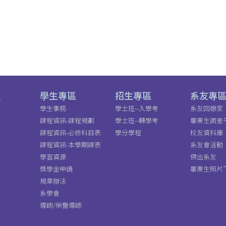
員
學生專區
招生專區
系友專
學生事務
學士班--入學考
系友回娘家
課程資訊-課程規劃
學士班--轉學考
畢業生調查
課程資訊-必修科目表
學分學程
校友資料庫
課程資訊-本學期課表
系友會活動
學習資源
傑出系友
獎學金申請
畢業生照片
規章辦法
系學會
導師/榮譽導師