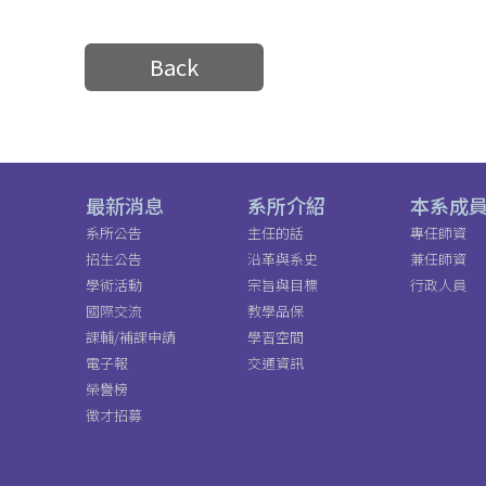
Back
最新消息
系所介紹
本系成
系所公告
主任的話
專任師資
招生公告
沿革與系史
兼任師資
學術活動
宗旨與目標
行政人員
國際交流
教學品保
課輔/補課申請
學習空間
電子報
交通資訊
榮譽榜
徵才招募