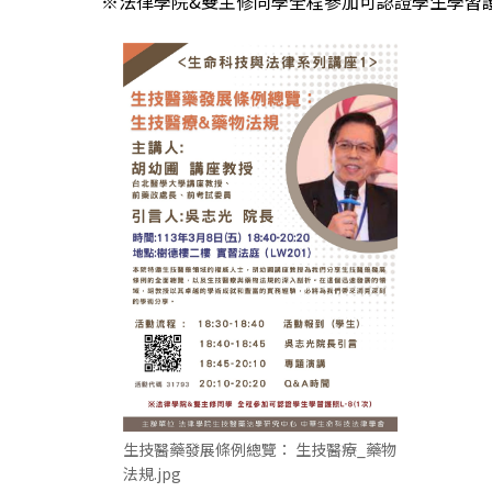
※法律學院&雙主修同學全程參加可認證學生學習護照L
生技醫藥發展條例總覽： 生技醫療_藥物
法規.jpg