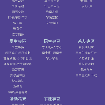
招生公告
沿革與系史
兼任師資
學術活動
宗旨與目標
行政人員
國際交流
教學品保
課輔/補課申請
學習空間
電子報
交通資訊
榮譽榜
徵才招募
學生專區
招生專區
系友專區
學生事務
學士班--入學考
系友回娘家
課程資訊-課程規劃
學士班--轉學考
畢業生調查平台
課程資訊-必修科目表
學分學程
校友資料庫
課程資訊-本學期課表
系友會活動
學習資源
傑出系友
獎學金申請
畢業生照片下載
規章辦法
系學會
導師/榮譽導師
活動花絮
下載專區
學生活動
常用表格(教師用)