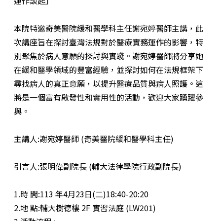
運作談起」
本院特邀奇美醫院緩和醫學科主任謝宛婷醫師主講，此
次講座旨在探討臺灣法規對於醫療實務運作的影響，特
別聚焦於病人意願的探討與實踐。謝宛婷醫師將分享她
在緩和醫學領域的豐富經驗，並探討如何在法規框架下
尋找病人的真正意願，以提升醫療品質與病人照護。這
將是一個富有啟發性和實用性的活動，歡迎大家踴躍參
與。
主講人:謝宛婷醫師 (奇美醫院緩和醫學科主任)
引言人:張明偉副院長 (輔大法律學院行政副院長)
1.時 間:113 年4月23日(二)18:40-20:20
2.地 點:輔大樹德樓 2F 實習法庭 (LW201)