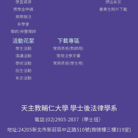
學習資源
傑出系友
獎學金申請
畢業生照片下載
規章辦法
系學會
導師/榮譽導師
活動花絮
下載專區
學生活動
常用表格(教師用)
演講活動
常用法學字彙
學術活動
常用表格(學生用)
招生活動
系友活動
天主教輔仁大學 學士後法律學系
電話:(02)2905-2837（學士班）
地址:24205新北市新莊區中正路510號(樹德樓三樓319室)