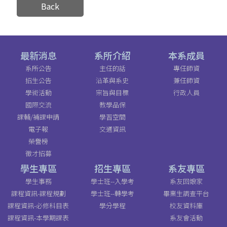
Back
最新消息
系所介紹
本系成員
系所公告
主任的話
專任師資
招生公告
沿革與系史
兼任師資
學術活動
宗旨與目標
行政人員
國際交流
教學品保
課輔/補課申請
學習空間
電子報
交通資訊
榮譽榜
徵才招募
學生專區
招生專區
系友專區
學生事務
學士班--入學考
系友回娘家
課程資訊-課程規劃
學士班--轉學考
畢業生調查平台
課程資訊-必修科目表
學分學程
校友資料庫
課程資訊-本學期課表
系友會活動