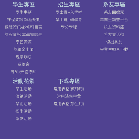
學生專區
招生專區
系友專區
學生事務
學士班--入學考
系友回娘家
課程資訊-課程規劃
學士班--轉學考
畢業生調查平台
課程資訊-必修科目表
學分學程
校友資料庫
課程資訊-本學期課表
系友會活動
學習資源
傑出系友
獎學金申請
畢業生照片下載
規章辦法
系學會
導師/榮譽導師
活動花絮
下載專區
學生活動
常用表格(教師用)
演講活動
常用法學字彙
學術活動
常用表格(學生用)
招生活動
系友活動