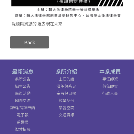
洗錢與資恐的 過去現在未來
Back
最新消息
系所介紹
本系成員
系所公告
主任的話
專任師資
招生公告
沿革與系史
兼任師資
學術活動
宗旨與目標
行政人員
國際交流
教學品保
課輔/補課申請
學習空間
電子報
交通資訊
榮譽榜
徵才招募