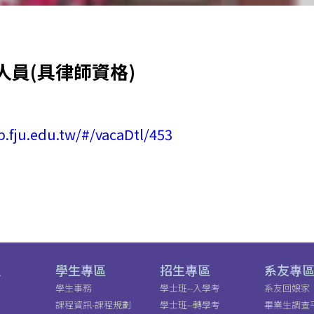
人員(具律師資格)
b.fju.edu.tw/#/vacaDtl/453
員
學生專區
招生專區
系友專
學生事務
學士班--入學考
系友回娘家
課程資訊-課程規劃
學士班--轉學考
畢業生調查