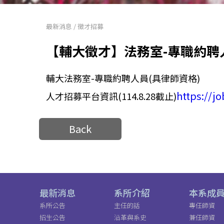
最新消息
/
徵才招募
【輔大徵才】法務室-專職約聘
輔大法務室-專職約聘人員(具律師資格)
https://jo
人才招募平台資訊(114.8.28截止)
Back
最新消息
系所介紹
本系成
系所公告
主任的話
專任師資
招生公告
沿革與系史
兼任師資