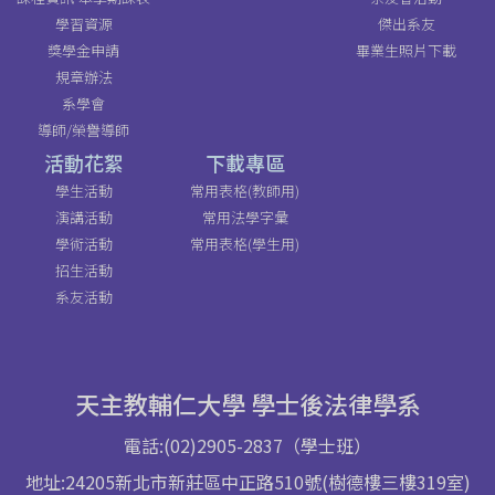
學習資源
傑出系友
獎學金申請
畢業生照片下載
規章辦法
系學會
導師/榮譽導師
活動花絮
下載專區
學生活動
常用表格(教師用)
演講活動
常用法學字彙
學術活動
常用表格(學生用)
招生活動
系友活動
天主教輔仁大學 學士後法律學系
電話:(02)2905-2837（學士班）
地址:24205新北市新莊區中正路510號(樹德樓三樓319室)