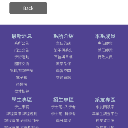
Back
最新消息
系所介紹
本系成員
系所公告
主任的話
專任師資
招生公告
沿革與系史
兼任師資
學術活動
宗旨與目標
行政人員
國際交流
教學品保
課輔/補課申請
學習空間
電子報
交通資訊
榮譽榜
徵才招募
學生專區
招生專區
系友專區
學生事務
學士班--入學考
系友回娘家
課程資訊-課程規劃
學士班--轉學考
畢業生調查平台
課程資訊-必修科目表
學分學程
校友資料庫
課程資訊-本學期課表
系友會活動