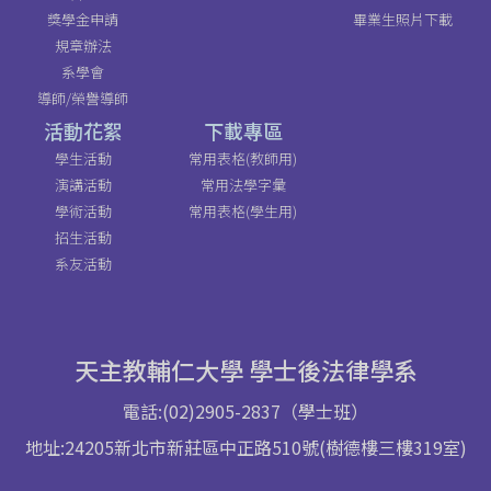
獎學金申請
畢業生照片下載
規章辦法
系學會
導師/榮譽導師
活動花絮
下載專區
學生活動
常用表格(教師用)
演講活動
常用法學字彙
學術活動
常用表格(學生用)
招生活動
系友活動
天主教輔仁大學 學士後法律學系
電話:(02)2905-2837（學士班）
地址:24205新北市新莊區中正路510號(樹德樓三樓319室)