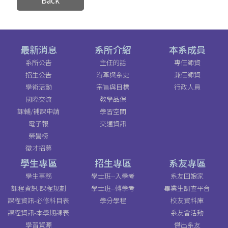
最新消息
系所介紹
本系成員
系所公告
主任的話
專任師資
招生公告
沿革與系史
兼任師資
學術活動
宗旨與目標
行政人員
國際交流
教學品保
課輔/補課申請
學習空間
電子報
交通資訊
榮譽榜
徵才招募
學生專區
招生專區
系友專區
學生事務
學士班--入學考
系友回娘家
課程資訊-課程規劃
學士班--轉學考
畢業生調查平台
課程資訊-必修科目表
學分學程
校友資料庫
課程資訊-本學期課表
系友會活動
學習資源
傑出系友