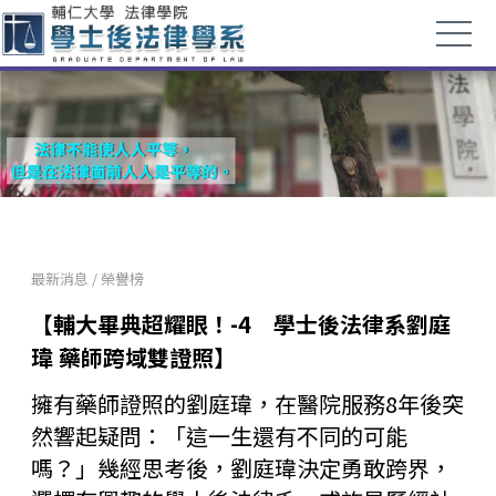
最新消息
/
榮譽榜
【輔大畢典超耀眼！-4 學士後法律系劉庭
瑋 藥師跨域雙證照】
擁有藥師證照的劉庭瑋，在醫院服務8年後突
然響起疑問：「這一生還有不同的可能
嗎？」幾經思考後，劉庭瑋決定勇敢跨界，