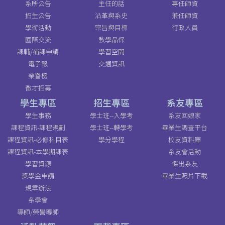
系所公告
主任的話
專任師資
招生公告
沿革與系史
兼任師資
學術活動
宗旨與目標
行政人員
國際交流
教學品保
課輔/補課申請
學習空間
電子報
交通資訊
榮譽榜
徵才招募
學生專區
招生專區
系友專區
學生事務
學士班--入學考
系友回娘家
課程資訊-課程規劃
學士班--轉學考
畢業生調查平台
課程資訊-必修科目表
學分學程
校友資料庫
課程資訊-本學期課表
系友會活動
學習資源
傑出系友
獎學金申請
畢業生照片下載
規章辦法
系學會
導師/榮譽導師