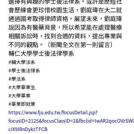
選擇有興趣的學士後法律系。或許是歷經社
會歷練會更珍惜校園生活，劉庭瑋在大二就
通過國考取得律師資格。展望未來，劉庭瑋
說因為有醫藥背景，所以希望能在處理醫療
相關訴訟時，找到合適的資料，提出專業與
不同的觀點。（新聞全文在第一則留言）
輔仁大學學士後法律學系
#輔大學法系
#學士後法律系
#學法系
#大學畢業生
#大學畢業
#畢業即就業
https://www.fju.edu.tw/focusDetail.jsp?
focusID=2125&focusClassID=2&fbclid=IwAR2qocOV
ciX9IRnDykzTFCB