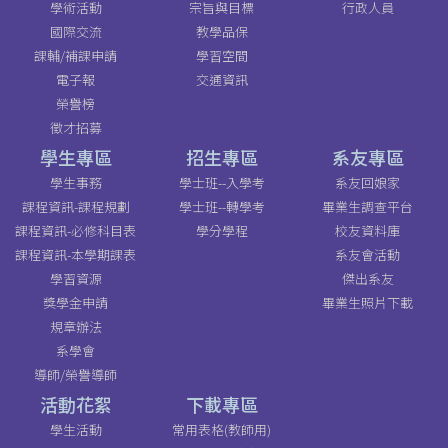
學術活動
宗旨與目標
行政人員
國際交流
教學品保
課輔/補課申請
學習空間
電子報
交通資訊
榮譽榜
徵才招募
學生專區
招生專區
系友專區
學生事務
學士班--入學考
系友回娘家
課程資訊-課程規劃
學士班--轉學考
畢業生調查平台
課程資訊-必修科目表
學分學程
校友資料庫
課程資訊-本學期課表
系友會活動
學習資源
傑出系友
獎學金申請
畢業生照片下載
規章辦法
系學會
導師/榮譽導師
活動花絮
下載專區
學生活動
常用表格(教師用)