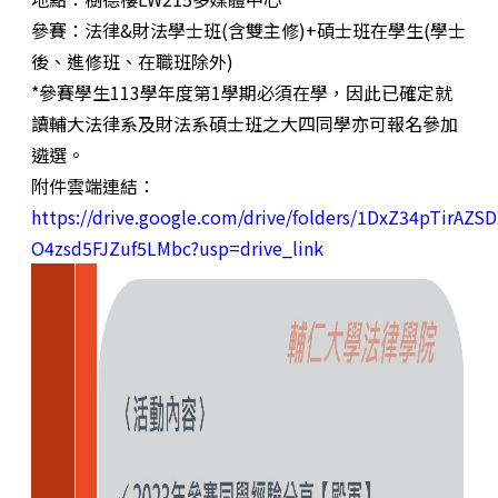
參賽：法律&財法學士班(含雙主修)+碩士班在學生(學士
後、進修班、在職班除外)
*參賽學生113學年度第1學期必須在學，因此已確定就
讀輔大法律系及財法系碩士班之大四同學亦可報名參加
遴選。
附件雲端連結：
https://drive.google.com/drive/folders/1DxZ34pTirAZSD
O4zsd5FJZuf5LMbc?usp=drive_link