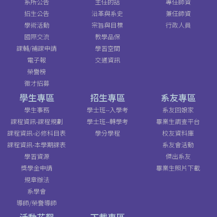
系所公告
主任的話
專任師資
招生公告
沿革與系史
兼任師資
學術活動
宗旨與目標
行政人員
國際交流
教學品保
課輔/補課申請
學習空間
電子報
交通資訊
榮譽榜
徵才招募
學生專區
招生專區
系友專區
學生事務
學士班--入學考
系友回娘家
課程資訊-課程規劃
學士班--轉學考
畢業生調查平台
課程資訊-必修科目表
學分學程
校友資料庫
課程資訊-本學期課表
系友會活動
學習資源
傑出系友
獎學金申請
畢業生照片下載
規章辦法
系學會
導師/榮譽導師
活動花絮
下載專區