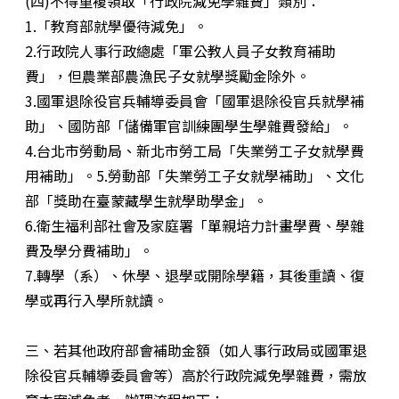
(四)不得重複領取「行政院減免學雜費」類別：
1.「教育部就學優待減免」。
2.行政院人事行政總處「軍公教人員子女教育補助
費」，但農業部農漁民子女就學獎勵金除外。
3.國軍退除役官兵輔導委員會「國軍退除役官兵就學補
助」、國防部「儲備軍官訓練團學生學雜費發給」。
4.台北市勞動局、新北市勞工局「失業勞工子女就學費
用補助」。5.勞動部「失業勞工子女就學補助」、文化
部「獎助在臺蒙藏學生就學助學金」。
6.衛生福利部社會及家庭署「單親培力計畫學費、學雜
費及學分費補助」。
7.轉學（系）、休學、退學或開除學籍，其後重讀、復
學或再行入學所就讀。
三、若其他政府部會補助金額（如人事行政局或國軍退
除役官兵輔導委員會等）高於行政院減免學雜費，需放