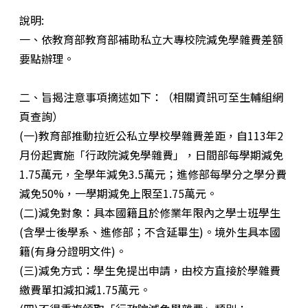
說明:
一、依教育部教育部補助私立大專校院減免學雜費差額
要點辦理。
二、旨揭注意事項摘述如下：（相關資訊可至生輔組網
頁查詢）
(一)教育部推動拉近公私立學校學雜費差距，自113年2
月份起實施「行政院減免學雜費」，日間部每學期減免
1.75萬元，全學年減免3.5萬元；進修部每學分之學分費
減免50%，一學期減免上限至1.75萬元。
(二)減免對象：具本國籍且於修業年限內之學士班學生
(含學士後學系、進修部；不含延畢生)。境外生具本國
籍(有身分證明文件)。
(三)減免方式：學生免提出申請，由校方直接於學雜費
繳費單扣減扣減1.75萬元。