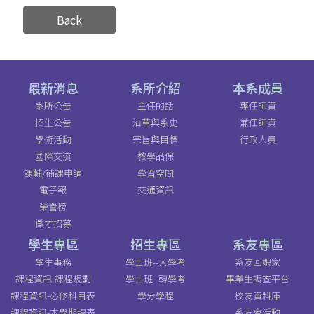
Back
最新消息
系所介紹
本系成員
系所公告
主任的話
專任師資
招生公告
沿革與系史
兼任師資
學術活動
宗旨與目標
行政人員
國際交流
教學品保
課輔/補課申請
學習空間
電子報
交通資訊
榮譽榜
徵才招募
學生專區
招生專區
系友專區
學生事務
學士班--入學考
系友回娘家
課程資訊-課程規劃
學士班--轉學考
畢業生調查平台
課程資訊-必修科目表
學分學程
校友資料庫
課程資訊-本學期課表
系友會活動