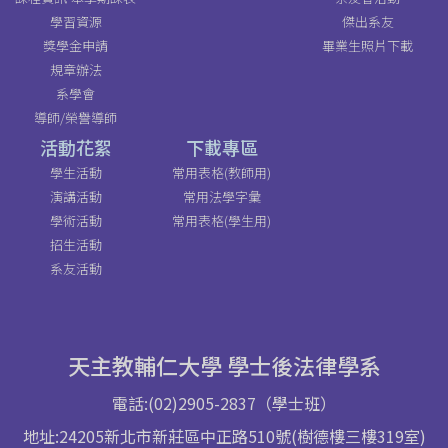
學習資源
傑出系友
獎學金申請
畢業生照片下載
規章辦法
系學會
導師/榮譽導師
活動花絮
下載專區
學生活動
常用表格(教師用)
演講活動
常用法學字彙
學術活動
常用表格(學生用)
招生活動
系友活動
天主教輔仁大學 學士後法律學系
電話:(02)2905-2837（學士班）
地址:24205新北市新莊區中正路510號(樹德樓三樓319室)