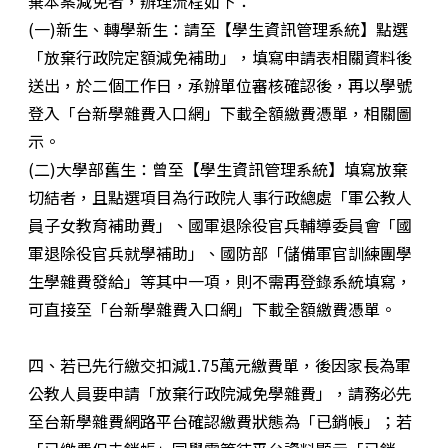
棄本案減免者，辦理流程如下：
(一)新生、轉學新生：請至【學生資訊管理系統】點選
「放棄行政院定額減免補助」，填寫申請表相關資料後
送出，於二個工作日，承辦單位審核確認後，再以學號
登入「台新學雜費入口網」下載全額繳費憑單，相關圖
示。
(二)大學部舊生：曾至【學生資訊管理系統】填寫放棄
切結者，且點選項目為行政院人事行政總處「軍公教人
員子女教育補助費」、國軍退除役官兵輔導委員會「國
軍退除役官兵就學補助」、國防部「儲備軍官訓練團學
生學雜費發給」等其中一項，則不需再登錄系統填寫，
可直接至「台新學雜費入口網」下載全額繳費憑單。
四、若已先行繳交扣減1.75萬元繳費單，後因家長為軍
公教人員要申請「放棄行政院減免學雜費」，請務必先
至台新學雜費網路平台確認繳費狀態為「已銷帳」；若