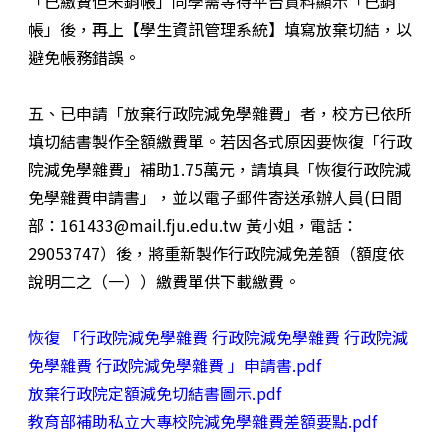
「已繳費但未銷帳」同學需等待平台資料顯示「已銷
帳」後，再上【學生資訊管理系統】填寫放棄切結，以
避免帳務錯誤。
五、已申請「放棄行政院減免學雜費」者，校方已依所
填切結書製作全額繳費單。若因各式原因要恢復「行政
院減免學雜費」補助1.75萬元，請填具「恢復行政院減
免學雜費申請書」，並以電子郵件寄送承辦人員(日間
部：161433@mail.fju.edu.tw 黃小姐，電話：
29053747）後，將重新製作行政院減免差額（額度依
說明二之（一））繳費單供下載繳費。
恢復 「行政院減免學雜費 行政院減免學雜費 行政院減
免學雜費 行政院減免學雜費 」申請書.pdf
放棄行政院定額減免切結書圖示.pdf
教育部補助私立大專校院減免學雜費差額要點.pdf