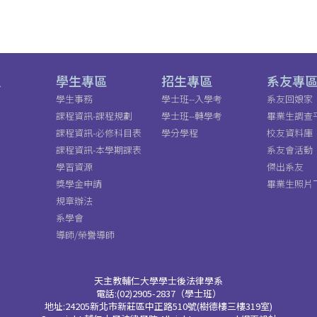
員
學生專區
招生專區
系友專
學生事務
學士班--入學考
系友回娘家
課程資訊-課程規劃
學士班--轉學考
畢業生調查
課程資訊-必修科目表
學分學程
校友資料庫
課程資訊-本學期課表
系友會活動
學習資源
傑出系友
獎學金申請
畢業生照片
規章辦法
系學會
導師/榮譽導師
天主教輔仁大學學士後法律學系
電話:(02)2905-2837（學士班）
地址:24205新北市新莊區中正路510號(樹德樓三樓319室)