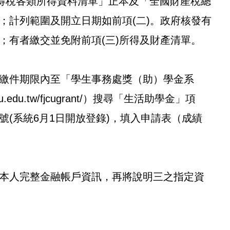
所得稅各類所得資料清單」正本及「全國財產稅總
；計列範圍及開立日期如前項(二)。政府核發有
；有者繳交並免附前項(三)所得及財產清單。
繳件期限內至「學生事務處獎（助）學金系
e.fju.edu.tw/fjcugrant/）搜尋「生活助學金」項
號(系統6月1日開放登錄)，填入申請表（成績
本人完整金融帳戶資訊，再將說明三之指定資