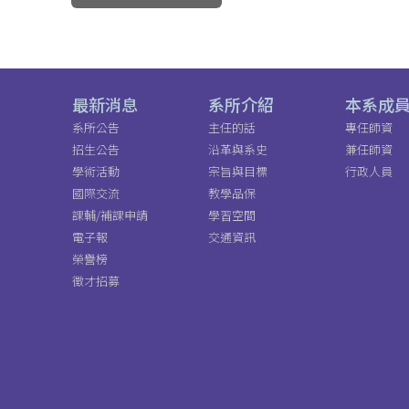
最新消息
系所介紹
本系成
系所公告
主任的話
專任師資
招生公告
沿革與系史
兼任師資
學術活動
宗旨與目標
行政人員
國際交流
教學品保
課輔/補課申請
學習空間
電子報
交通資訊
榮譽榜
徵才招募