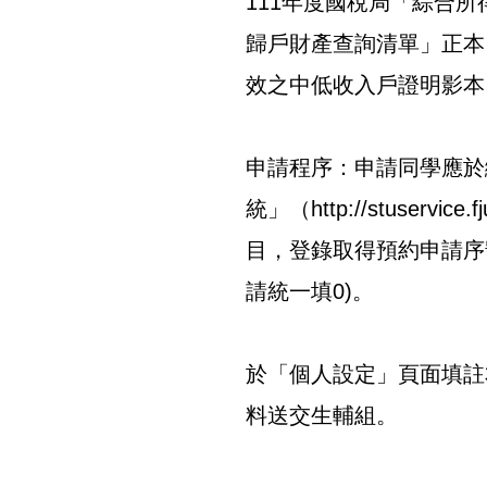
111年度國稅局「綜合
歸戶財產查詢清單」正本
效之中低收入戶證明影本
申請程序：申請同學應於
統」（http://stuservic
目，登錄取得預約申請序
請統一填0)。
於「個人設定」頁面填註
料送交生輔組。